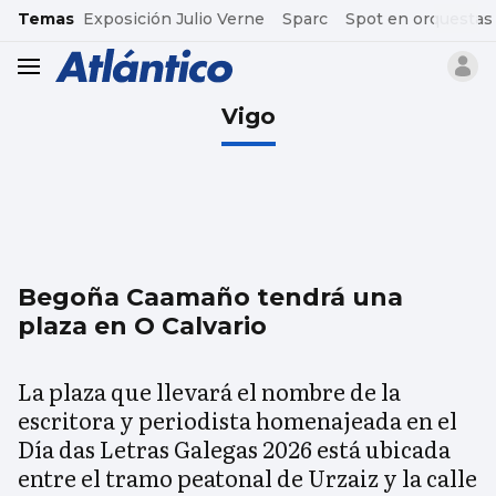
common.go-to-content
Temas
Exposición Julio Verne
Sparc
Spot en orquestas
header.menu.open
Vigo
Begoña Caamaño tendrá una
plaza en O Calvario
La plaza que llevará el nombre de la
escritora y periodista homenajeada en el
Día das Letras Galegas 2026 está ubicada
entre el tramo peatonal de Urzaiz y la calle