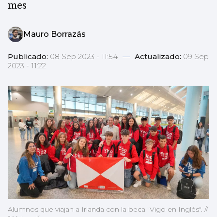
mes
Mauro Borrazás
Publicado:
08 Sep 2023 - 11:54
—
Actualizado:
09 Sep
2023 - 11:22
Alumnos que viajan a Irlanda con la beca "Vigo en Inglés". //