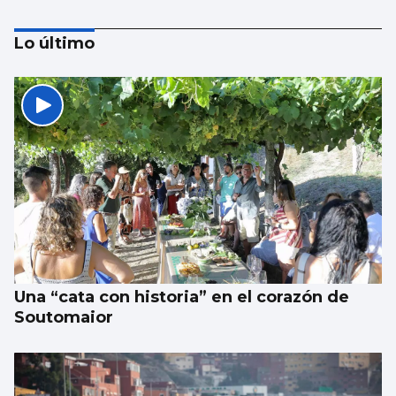
Lo último
CONCIERTO
De “Señorita” a “Maníaca” en una noche
Una “cata con historia” en el corazón de
Soutomaior