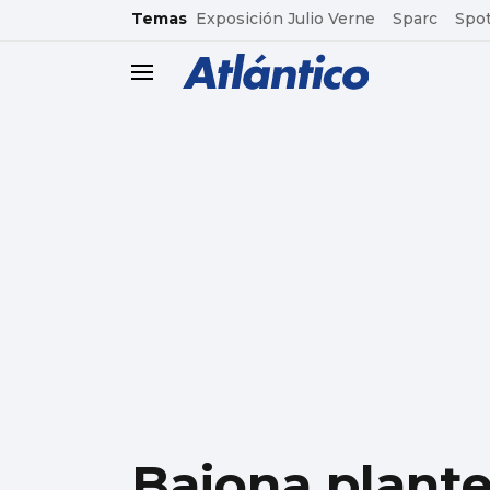
common.go-to-content
Temas
Exposición Julio Verne
Sparc
Spot
header.menu.open
Baiona plante