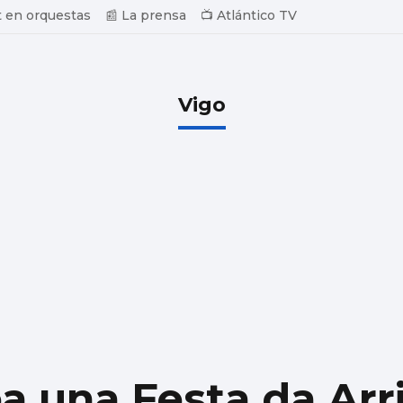
 en orquestas
📰 La prensa
📺 Atlántico TV
Vigo
a una Festa da Arr