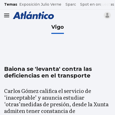
common.go-to-content
Temas
Exposición Julio Verne
Sparc
Spot en orquestas
header.menu.open
Vigo
Baiona se 'levanta' contra las
deficiencias en el transporte
Carlos Gómez califica el servicio de
‘inaceptable’ y anuncia estudiar
‘otras’medidas de presión, desde la Xunta
admiten tener constancia de