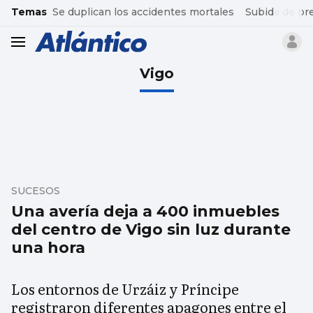
common.go-to-content
Temas
Se duplican los accidentes mortales
Subida de pr
header.menu.open
Vigo
SUCESOS
Una avería deja a 400 inmuebles
del centro de Vigo sin luz durante
una hora
Los entornos de Urzáiz y Príncipe
registraron diferentes apagones entre el