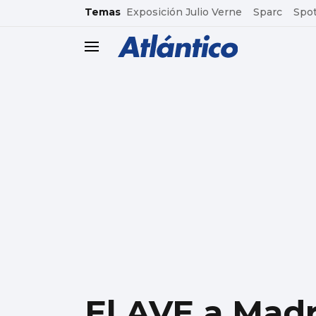
common.go-to-content
Temas
Exposición Julio Verne
Sparc
Spot
header.menu.open
El AVE a Madr