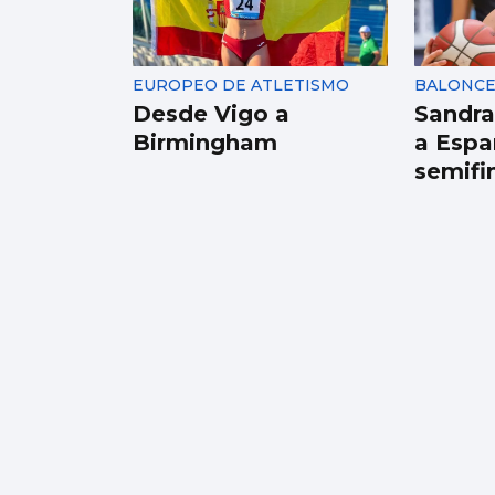
Vithas implanta el
uso de nuevos
fármacos para el
EUROPEO DE ATLETISMO
BALONC
alzhéimer leve
Desde Vigo a
Sandra
Birmingham
a Espa
semifi
BÁDMINTON
Carulla y Fernández