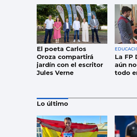
El poeta Carlos
EDUCACI
Oroza compartirá
La FP 
jardín con el escritor
aún no
Jules Verne
todo e
Lo último
SANIDAD