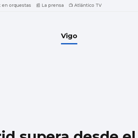
 en orquestas
📰 La prensa
📺 Atlántico TV
Vigo
id supera desde el