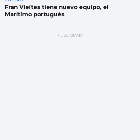
Fran Vieites tiene nuevo equipo, el
Marítimo portugués
TRAINERAS
Chapela vence a Ares proa con proa en
Ondarroa