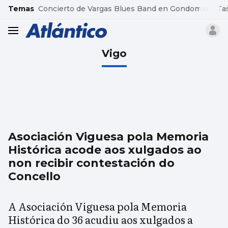
common.go-to-content
Temas
Concierto de Vargas Blues Band en Gondomar
Ta
header.menu.open
Vigo
Asociación Viguesa pola Memoria
Histórica acode aos xulgados ao
non recibir contestación do
Concello
A Asociación Viguesa pola Memoria
Histórica do 36 acudiu aos xulgados a