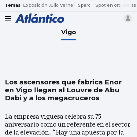
common.go-to-content
Temas
Exposición Julio Verne
Sparc
Spot en orquestas
header.menu.open
Vigo
Los ascensores que fabrica Enor
en Vigo llegan al Louvre de Abu
Dabi y a los megacruceros
La empresa viguesa celebra su 75
aniversario como un referente en el sector
de la elevación. “Hay una apuesta por la