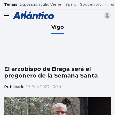
common.go-to-content
Temas
Exposición Julio Verne
Sparc
Spot en orquestas
header.menu.open
Vigo
El arzobispo de Braga será el
pregonero de la Semana Santa
Publicado:
23 Feb 2023 - 00:44