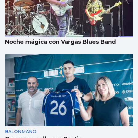
EDUCACIÓN
La FP Dual intensiva aún no convence del
todo en Vigo
Noche mágica con Vargas Blues Band
BALONMANO