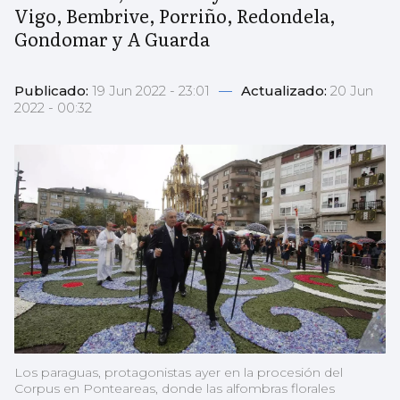
Vigo, Bembrive, Porriño, Redondela,
Gondomar y A Guarda
Publicado:
19 Jun 2022 - 23:01
—
Actualizado:
20 Jun
2022 - 00:32
Los paraguas, protagonistas ayer en la procesión del
Corpus en Ponteareas, donde las alfombras florales