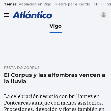
common.go-to-content
Temas
Población en Vigo
Fiebre por el Gordo
Hermand
header.menu.open
Vigo
FESTA DO CORPUS
El Corpus y las alfombras vencen a
la lluvia
La celebración resistió con brillantez en
Ponteareas aunque con menos asistentes.
Procesiones, devoción y flores también en