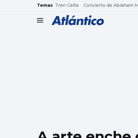
common.go-to-content
Temas
Tren Celta
Concierto de Abraham 
header.menu.open
A arte enche 