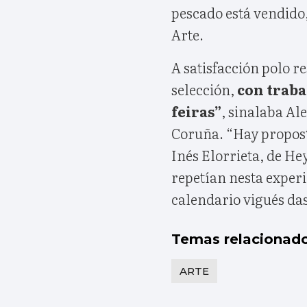
pescado está vendido
Arte.
A satisfacción polo r
selección,
con traba
feiras”
, sinalaba A
Coruña. “Hay propost
Inés Elorrieta, de Hey
repetían nesta experi
calendario vigués da
Temas relacionad
ARTE