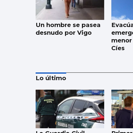
Un hombre se pasea
Evacú
desnudo por Vigo
emerge
menor 
Cíes
Lo último
Xanma Louro, de The
Rapants: “Sempre foi
complicado dicir que
tocamos. Somos un