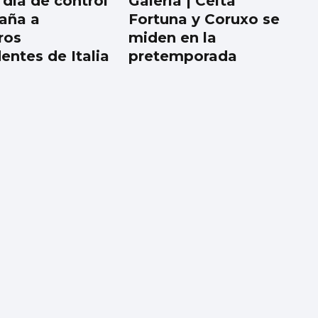
 día de control
Galería | Celta
aña a
Fortuna y Coruxo se
ros
miden en la
entes de Italia
pretemporada