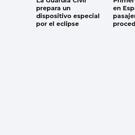
La Guardia Civil
Primer
guiso, abertos a
prepara un
en Esp
todo”
dispositivo especial
pasaje
por el eclipse
proced
Encuesta | ¿Ves bien
que a los gatos se les
saque a pasear con
correa?