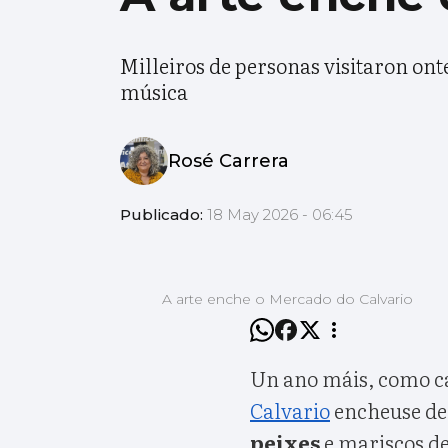
Milleiros de personas visitaron onte
música
Rosé Carrera
Publicado:
18 May 2026 - 06:45
A arte enche o Mercado do Calvario
Un ano máis, como ca
Calvario
encheuse de
peixes
e mariscos d