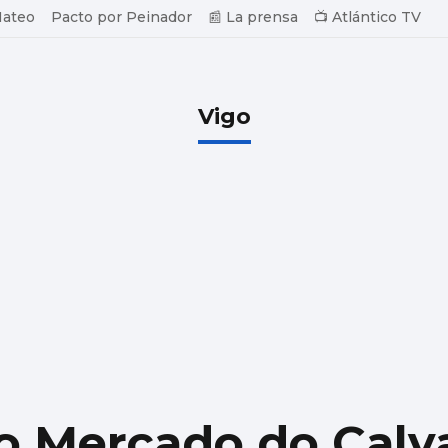
Mateo
Pacto por Peinador
📰 La prensa
📺 Atlántico TV
Vigo
o Mercado do Calv