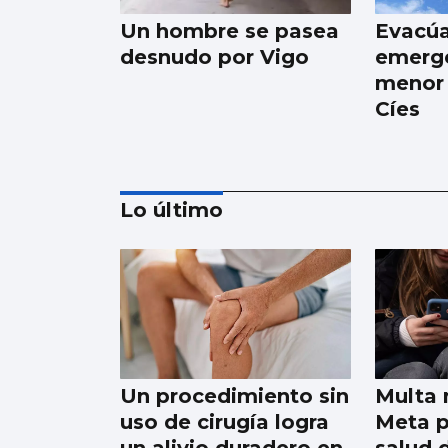
Un hombre se pasea
Evacú
desnudo por Vigo
emerge
menor 
Cíes
Lo último
Xanma Louro, de The
Rapants: “Sempre foi
complicado dicir que
tocamos. Somos un
Un procedimiento sin
Multa 
guiso, abertos a
uso de cirugía logra
Meta p
todo”