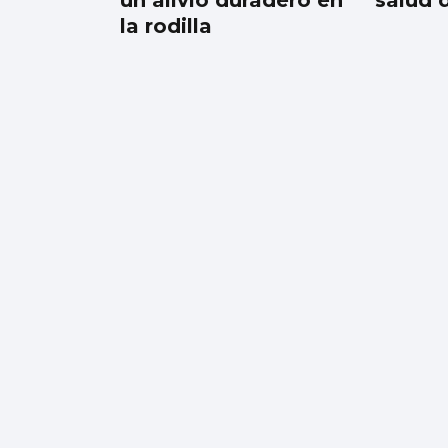
un alivio duradero en
salud 
la rodilla
El Gobierno aplica
controles fronterizos
para los italianos