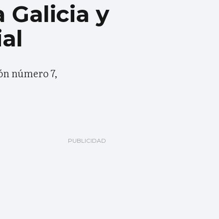
Galicia y
al
ión número 7,