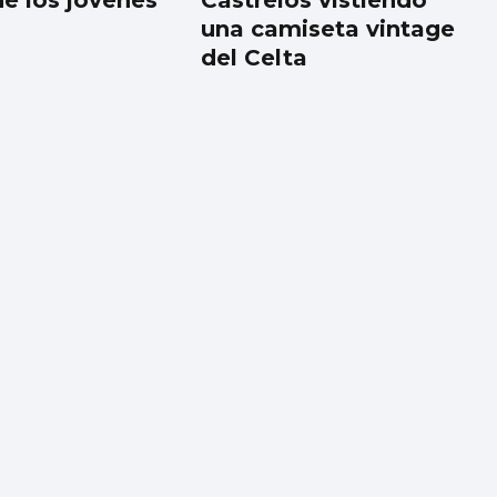
de los jóvenes
Castrelos vistiendo
una camiseta vintage
del Celta