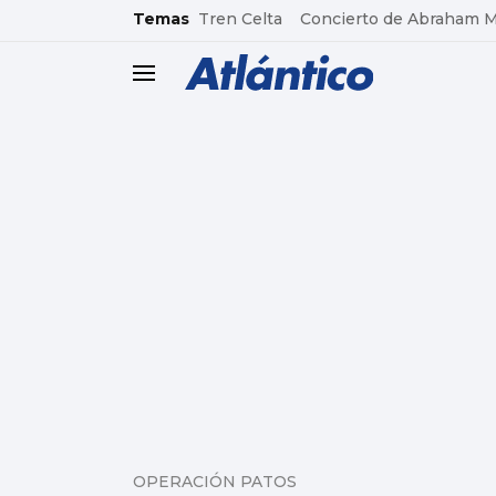
common.go-to-content
Temas
Tren Celta
Concierto de Abraham 
header.menu.open
OPERACIÓN PATOS