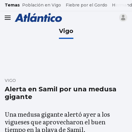
common.go-to-content
Temas
Población en Vigo
Fiebre por el Gordo
Hermand
header.menu.open
Vigo
VIGO
Alerta en Samil por una medusa
gigante
Una medusa gigante alertó ayer a los
vigueses que aprovecharon el buen
tiempo en la playa de Samil.