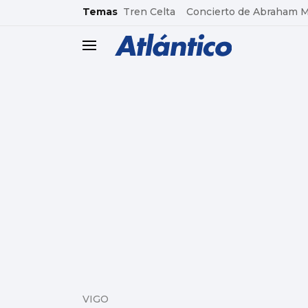
common.go-to-content
Temas
Tren Celta
Concierto de Abraham 
header.menu.open
VIGO