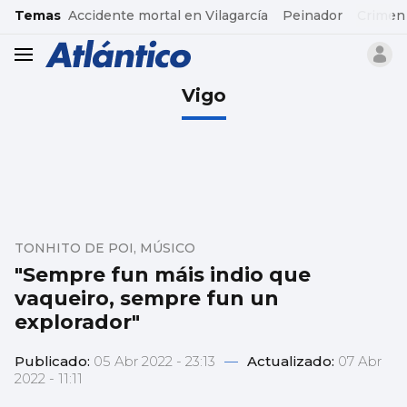
common.go-to-content
Temas
Accidente mortal en Vilagarcía
Peinador
Crimen
header.menu.open
Vigo
TONHITO DE POI, MÚSICO
"Sempre fun máis indio que
vaqueiro, sempre fun un
explorador"
Publicado:
05 Abr 2022 - 23:13
—
Actualizado:
07 Abr
2022 - 11:11