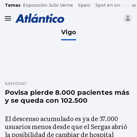
common.go-to-content
Temas
Exposición Julio Verne
Sparc
Spot en orquestas
header.menu.open
Vigo
SANIDAD
Povisa pierde 8.000 pacientes más
y se queda con 102.500
El descenso acumulado es ya de 37.000
usuarios menos desde que el Sergas abrió
la posibilidad de cambiar de hospital