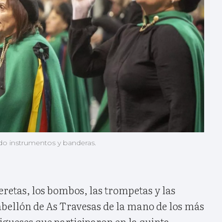
ndo instrumentos y banderas.
eretas, los bombos, las trompetas y las
pabellón de As Travesas de la mano de los más
igueses que participaron en la quinta