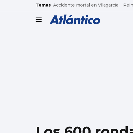
common.go-to-content
Temas
Accidente mortal en Vilagarcía
Pein
header.menu.open
Los 600 ronda