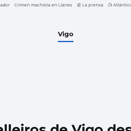
ador
Crimen machista en Llanes
📰 La prensa
📺 Atlántic
Vigo
lleiros de Vigo des