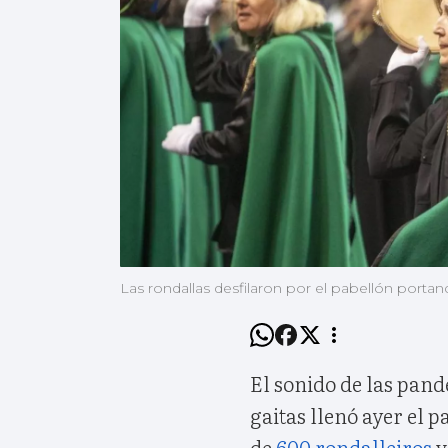
Las rondallas desfilaron por el pabellón porta
El sonido de las pand
gaitas llenó ayer el 
de
600 rondalleiros
v