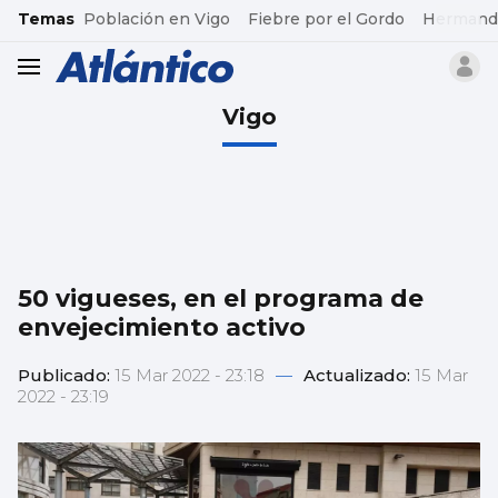
common.go-to-content
Temas
Población en Vigo
Fiebre por el Gordo
Hermand
header.menu.open
Vigo
50 vigueses, en el programa de
envejecimiento activo
Publicado:
15 Mar 2022 - 23:18
—
Actualizado:
15 Mar
2022 - 23:19