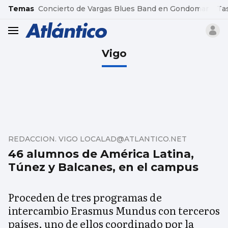
common.go-to-content
Temas
Concierto de Vargas Blues Band en Gondomar
Ta
header.menu.open
Vigo
REDACCION. VIGO LOCALAD@ATLANTICO.NET
46 alumnos de América Latina,
Túnez y Balcanes, en el campus
Proceden de tres programas de
intercambio Erasmus Mundus con terceros
países, uno de ellos coordinado por la