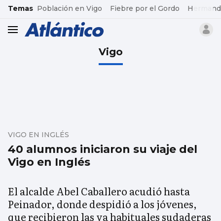
common.go-to-content
Temas
Población en Vigo
Fiebre por el Gordo
Hermand
header.menu.open
Vigo
VIGO EN INGLÉS
40 alumnos iniciaron su viaje del
Vigo en Inglés
El alcalde Abel Caballero acudió hasta
Peinador, donde despidió a los jóvenes,
que recibieron las ya habituales sudaderas