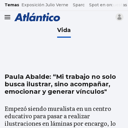
common.go-to-content
Temas
Exposición Julio Verne
Sparc
Spot en orquestas
header.menu.open
Vida
Paula Abalde: “Mi trabajo no solo
busca ilustrar, sino acompañar,
emocionar y generar vínculos"
Empezó siendo muralista en un centro
educativo para pasar a realizar
ilustraciones en láminas por encargo, lo