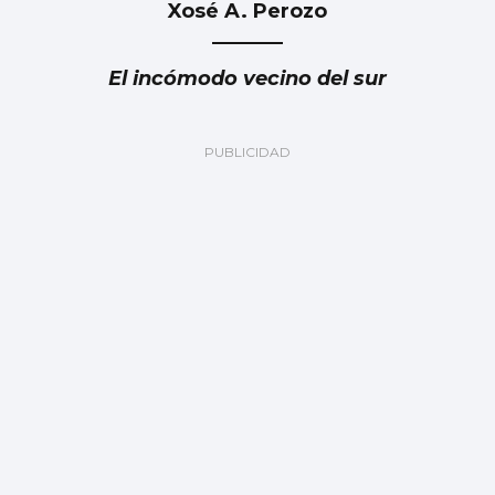
Xosé A. Perozo
El incómodo vecino del sur
BAIXO MIÑO
La Xunta pone en marcha un plan de
mejoras en el Aloia