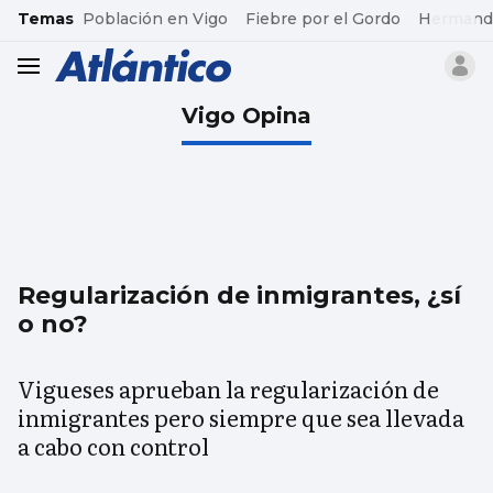
common.go-to-content
Temas
Población en Vigo
Fiebre por el Gordo
Hermand
header.menu.open
Vigo Opina
Regularización de inmigrantes, ¿sí
o no?
Vigueses aprueban la regularización de
inmigrantes pero siempre que sea llevada
a cabo con control