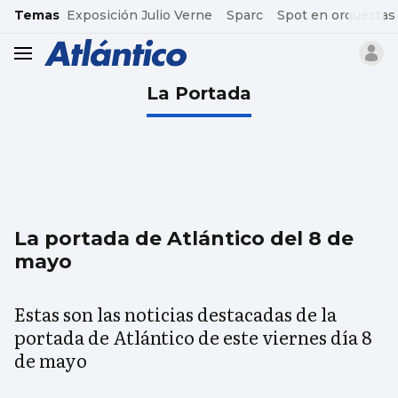
common.go-to-content
Temas
Exposición Julio Verne
Sparc
Spot en orquestas
header.menu.open
La Portada
La portada de Atlántico del 8 de
mayo
Estas son las noticias destacadas de la
portada de Atlántico de este viernes día 8
de mayo