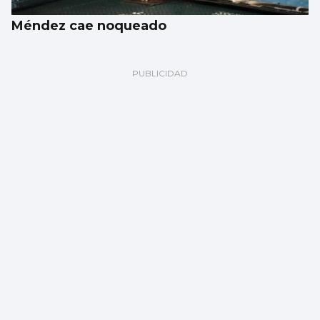
Méndez cae noqueado
Cerca de 400 inscritos en la Travesía a
Nado del Tea