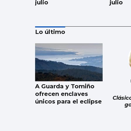
julio
julio
Lo último
La portada de
Atlántico del 8 de
julio
A Guarda y Tomiño
ofrecen enclaves
Clásic
únicos para el eclipse
go