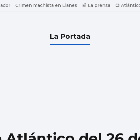
ador
Crimen machista en Llanes
📰 La prensa
📺 Atlántic
La Portada
 Atlántico del 26 d