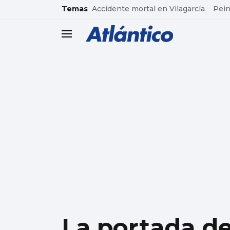
common.go-to-content
Temas
Accidente mortal en Vilagarcía
Pein
header.menu.open
La portada de