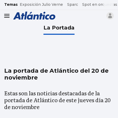
common.go-to-content
Temas
Exposición Julio Verne
Sparc
Spot en orquestas
header.menu.open
La Portada
La portada de Atlántico del 20 de
noviembre
Estas son las noticias destacadas de la
portada de Atlántico de este jueves día 20
de noviembre