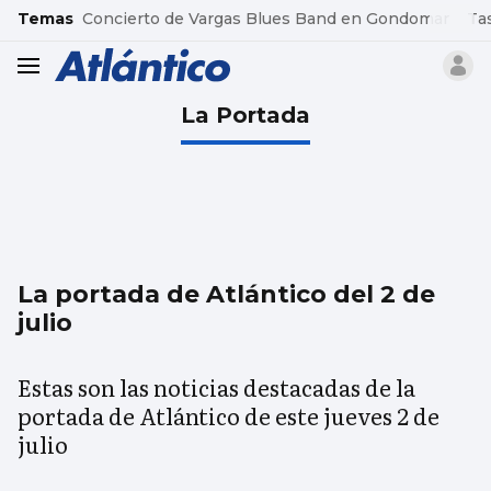
common.go-to-content
Temas
Concierto de Vargas Blues Band en Gondomar
Ta
header.menu.open
La Portada
La portada de Atlántico del 2 de
julio
Estas son las noticias destacadas de la
portada de Atlántico de este jueves 2 de
julio