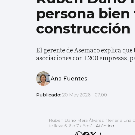
persona bien
construcción t
El gerente de Asemaco explica que t
asociaciones con 1.200 empresas, pa
Ana Fuentes
Publicado:
20 May 2026 - 07:00
Rubén Darío Mera Álvarez: “Tener a una 
te lleva 5, 6 o 7 años”
|
Atlántico