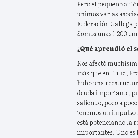
Pero el pequeño autó
unimos varias asociac
Federación Gallega p
Somos unas 1.200 emp
¿Qué aprendió el se
Nos afectó muchísimo
más que en Italia, Fr
hubo una reestructura
deuda importante, pue
saliendo, poco a poc
tenemos un impulso m
está potenciando la 
importantes. Uno es 