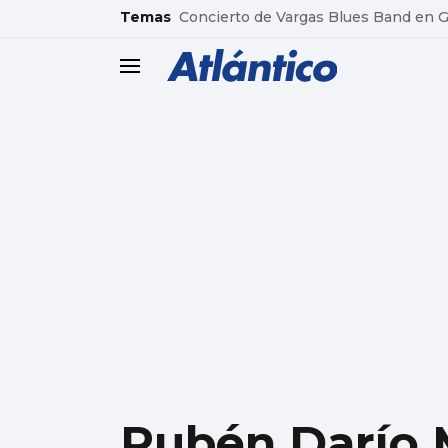
common.go-to-content
Temas
Concierto de Vargas Blues Band en
header.menu.open
Rubén Darío M