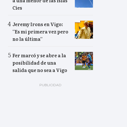
a una menor de las islas
Cíes
Jeremy Irons en Vigo:
“Es mi primera vez pero
no la última”
Fer marcó y se abre a la
posibilidad de una
salida que no sea a Vigo