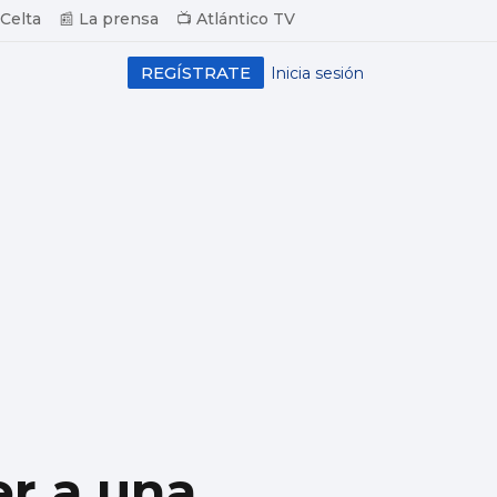
 Celta
📰 La prensa
📺 Atlántico TV
REGÍSTRATE
Inicia sesión
er a una