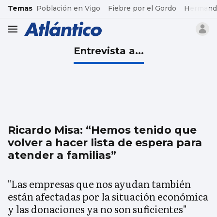
common.go-to-content
Temas
Población en Vigo
Fiebre por el Gordo
Hermand
header.menu.open
Entrevista a...
Ricardo Misa: “Hemos tenido que
volver a hacer lista de espera para
atender a familias”
"Las empresas que nos ayudan también
están afectadas por la situación económica
y las donaciones ya no son suficientes"