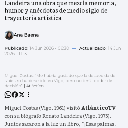
Landeira una obra que mezcla memoria,
humor y anécdotas de medio siglo de
trayectoria artística
Ana Baena
Publicado:
14 Jun 2026 - 06:30
—
Actualizado:
14 Jun
2026 - 11:13
Miguel Costas: “Me habría gustado que la despedida de
siniestro hubiera sido en Vigo, pero no tenía poder de
decisión”
|
Atlántico
Miguel Costas (Vigo, 1961) visitó
AtlánticoTV
con su biógrafo Renato Landeira (Vigo, 1975).
Juntos sacaron a la luz un libro, “¡Esas palmas,