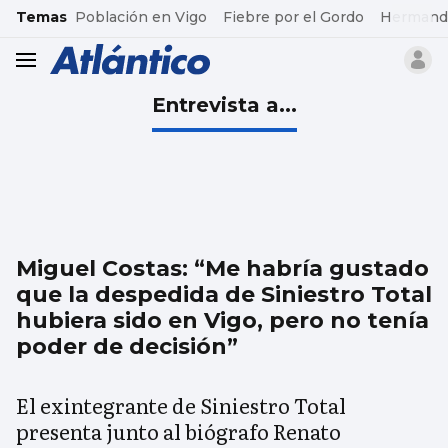
common.go-to-content
Temas
Población en Vigo
Fiebre por el Gordo
Hermand
header.menu.open
Entrevista a...
Miguel Costas: “Me habría gustado
que la despedida de Siniestro Total
hubiera sido en Vigo, pero no tenía
poder de decisión”
El exintegrante de Siniestro Total
presenta junto al biógrafo Renato