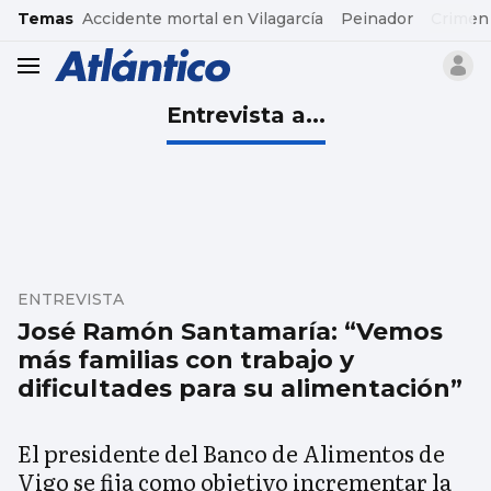
common.go-to-content
Temas
Accidente mortal en Vilagarcía
Peinador
Crimen
header.menu.open
Entrevista a...
ENTREVISTA
José Ramón Santamaría: “Vemos
más familias con trabajo y
dificultades para su alimentación”
El presidente del Banco de Alimentos de
Vigo se fija como objetivo incrementar la