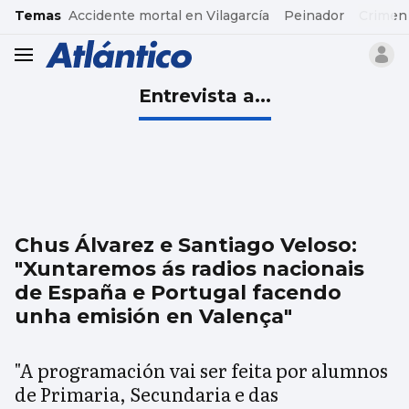
common.go-to-content
Temas
Accidente mortal en Vilagarcía
Peinador
Crimen
header.menu.open
Entrevista a...
Chus Álvarez e Santiago Veloso:
"Xuntaremos ás radios nacionais
de España e Portugal facendo
unha emisión en Valença"
"A programación vai ser feita por alumnos
de Primaria, Secundaria e das