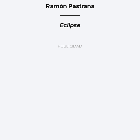
Ramón Pastrana
Eclipse
Zelenski reclama a EEUU que aumente el
número de misiles