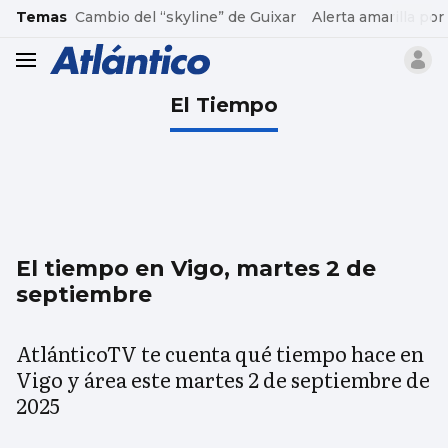
common.go-to-content
Temas
Cambio del “skyline” de Guixar
Alerta amarilla por
header.menu.open
El Tiempo
El tiempo en Vigo, martes 2 de
septiembre
AtlánticoTV te cuenta qué tiempo hace en
Vigo y área este martes 2 de septiembre de
2025