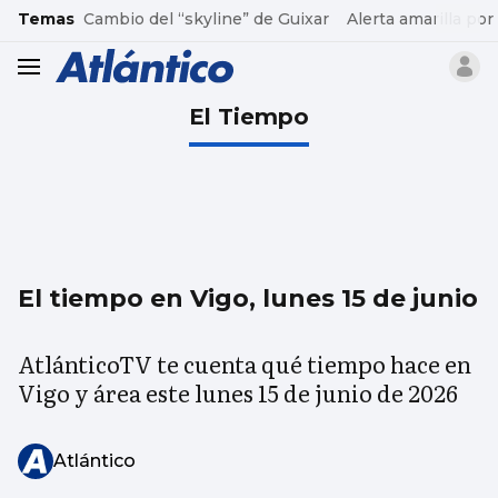
common.go-to-content
Temas
Cambio del “skyline” de Guixar
Alerta amarilla por
header.menu.open
El Tiempo
El tiempo en Vigo, lunes 15 de junio
AtlánticoTV te cuenta qué tiempo hace en
Vigo y área este lunes 15 de junio de 2026
Atlántico