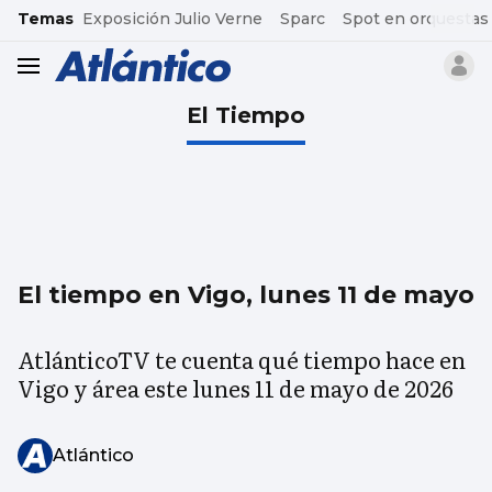
common.go-to-content
Temas
Exposición Julio Verne
Sparc
Spot en orquestas
header.menu.open
El Tiempo
El tiempo en Vigo, lunes 11 de mayo
AtlánticoTV te cuenta qué tiempo hace en
Vigo y área este lunes 11 de mayo de 2026
Atlántico