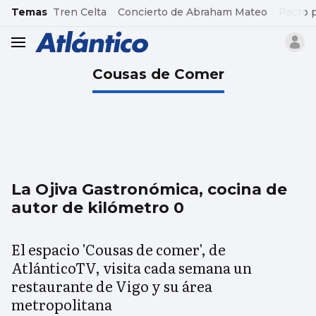
common.go-to-content
Temas
Tren Celta
Concierto de Abraham Mateo
Pacto 
header.menu.open
Cousas de Comer
La Ojiva Gastronómica, cocina de
autor de kilómetro 0
El espacio 'Cousas de comer', de
AtlánticoTV, visita cada semana un
restaurante de Vigo y su área
metropolitana