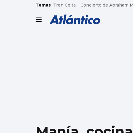
common.go-to-content
Temas
Tren Celta
Concierto de Abraham 
header.menu.open
Manía, cocin