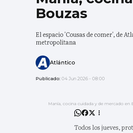
Bouzas
El espacio 'Cousas de comer', de At
metropolitana
Atlántico
Publicado:
04 Jun 2026 - 08:00
Manía, cocina cuidada y de mercado en
Todos los jueves, pr