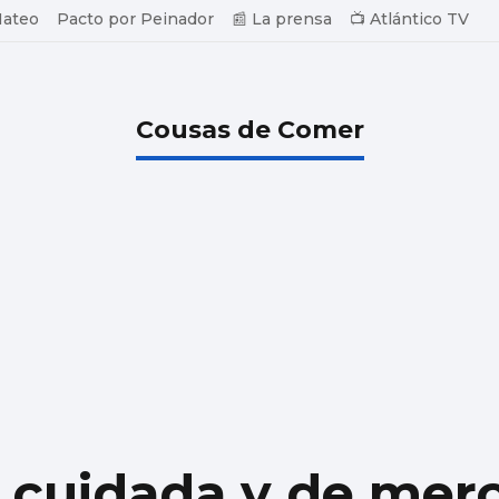
Mateo
Pacto por Peinador
📰 La prensa
📺 Atlántico TV
Cousas de Comer
a cuidada y de mer