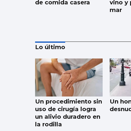
de comida casera
vino y
mar
Lo último
Albanta, cocina única
y exclusivamente de
leña
Un procedimiento sin
Un hom
uso de cirugía logra
desnud
un alivio duradero en
la rodilla