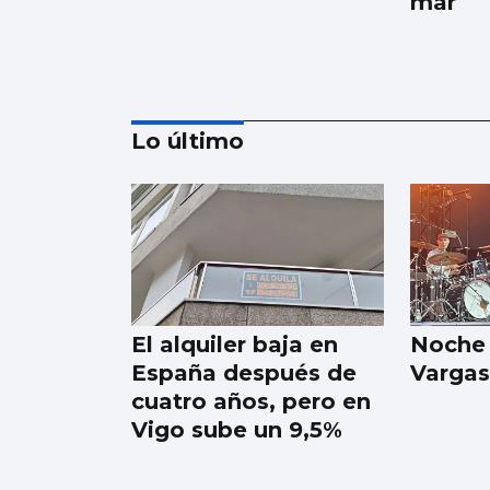
mar
Lo último
Albanta, cocina única
y exclusivamente de
leña
El alquiler baja en
Noche
España después de
Vargas
cuatro años, pero en
Vigo sube un 9,5%