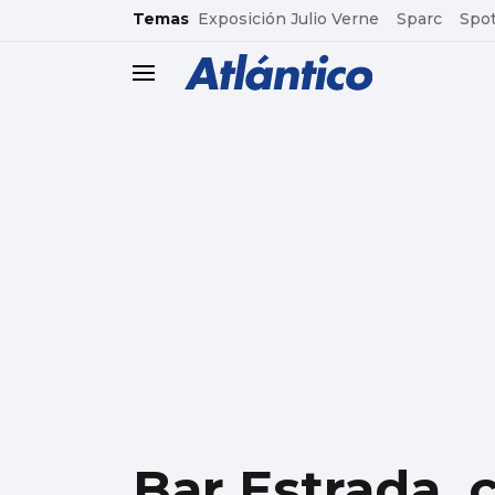
common.go-to-content
Temas
Exposición Julio Verne
Sparc
Spot
header.menu.open
Bar Estrada, c