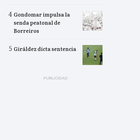
Gondomar impulsa la
senda peatonal de
Borreiros
Giráldez dicta sentencia