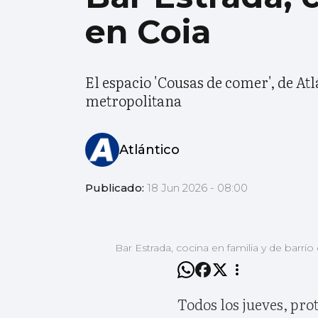
en Coia
El espacio 'Cousas de comer', de At
metropolitana
Atlántico
Publicado:
18 Jun 2026 - 08:00
Bar Estrada, cocina en familia y de barri
Todos los jueves, pr