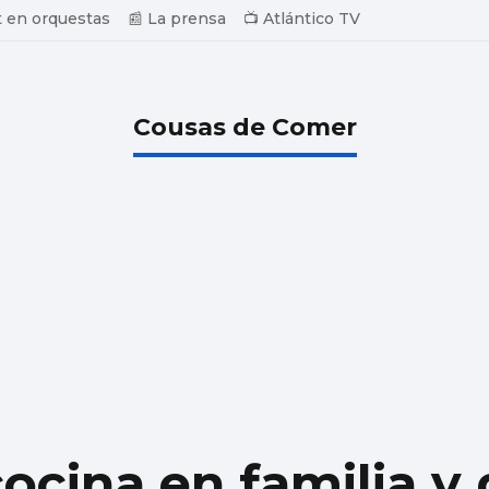
 en orquestas
📰 La prensa
📺 Atlántico TV
Cousas de Comer
ocina en familia y 