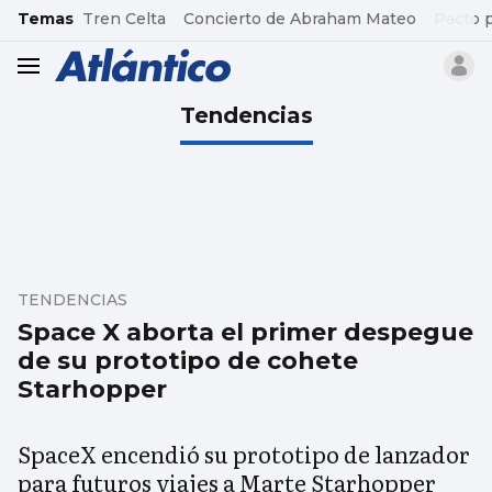
common.go-to-content
Temas
Tren Celta
Concierto de Abraham Mateo
Pacto 
header.menu.open
Tendencias
TENDENCIAS
Space X aborta el primer despegue
de su prototipo de cohete
Starhopper
SpaceX encendió su prototipo de lanzador
para futuros viajes a Marte Starhopper