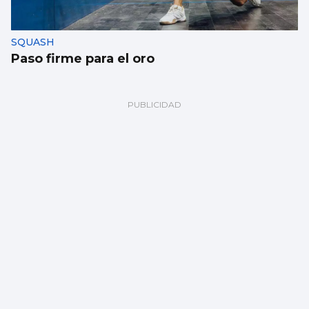
SQUASH
Paso firme para el oro
BALONMANO
Kimberley Rutil: “Los clubes aquí logran
que las jugadoras estén a gusto”