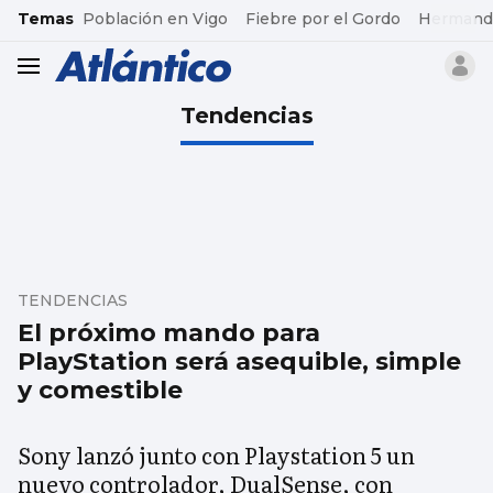
common.go-to-content
Temas
Población en Vigo
Fiebre por el Gordo
Hermand
header.menu.open
Tendencias
TENDENCIAS
El próximo mando para
PlayStation será asequible, simple
y comestible
Sony lanzó junto con Playstation 5 un
nuevo controlador, DualSense, con