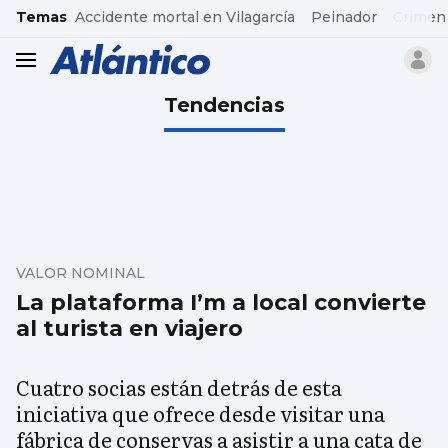
common.go-to-content
Temas
Accidente mortal en Vilagarcía
Peinador
Crimen
header.menu.open
Tendencias
VALOR NOMINAL
La plataforma I’m a local convierte
al turista en viajero
Cuatro socias están detrás de esta
iniciativa que ofrece desde visitar una
fábrica de conservas a asistir a una cata de