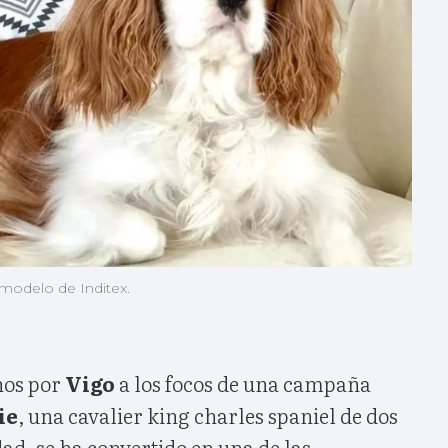
, modelo de Inditex.
nos por
Vigo
a los focos de una campaña
ie
, una cavalier king charles spaniel de dos
dad, se ha convertido en una de las