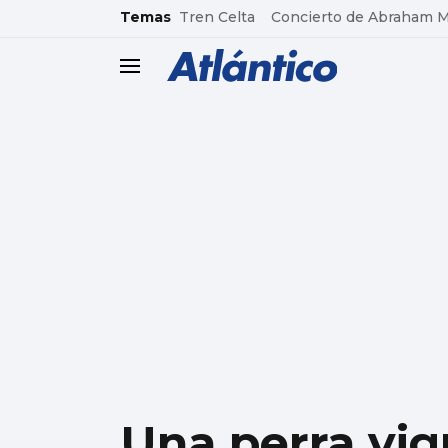
common.go-to-content
Temas
Tren Celta
Concierto de Abraham 
header.menu.open
Una perra vig