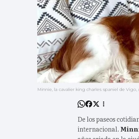
Minnie, la cavalier king charles spaniel de Vigo
De los paseos cotidia
internacional.
Minn
años criada en la ciu