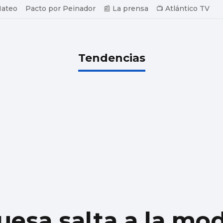
Mateo
Pacto por Peinador
📰 La prensa
📺 Atlántico TV
Tendencias
uesa salta a la mo