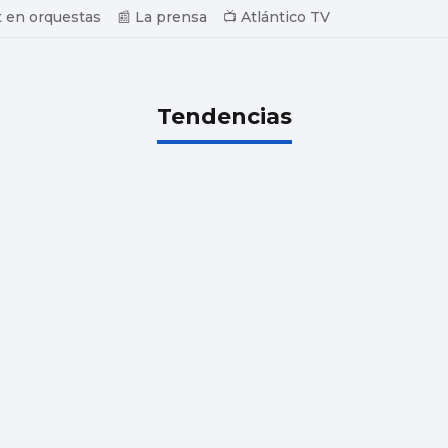
 en orquestas
📰 La prensa
📺 Atlántico TV
Tendencias