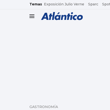
common.go-to-content
Temas
Exposición Julio Verne
Sparc
Spot
header.menu.open
GASTRONOMÍA