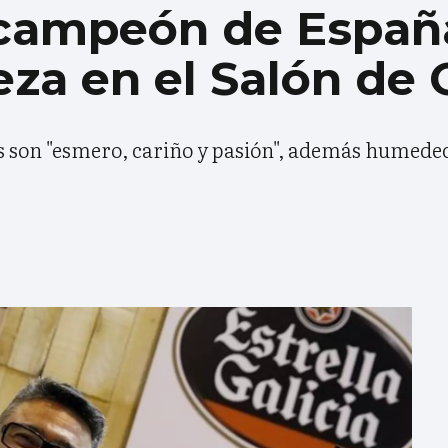
 campeón de Españ
veza en el Salón d
os son "esmero, cariño y pasión", además humede