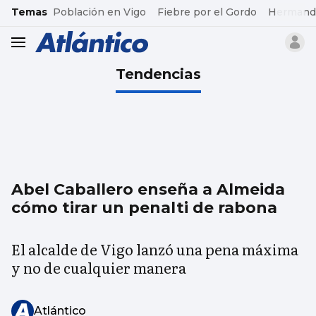
common.go-to-content
Temas
Población en Vigo
Fiebre por el Gordo
Hermand
header.menu.open
Tendencias
Abel Caballero enseña a Almeida
cómo tirar un penalti de rabona
El alcalde de Vigo lanzó una pena máxima
y no de cualquier manera
Atlántico