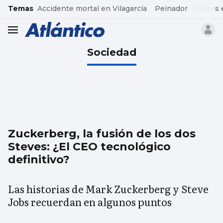
common.go-to-content
Temas
Accidente mortal en Vilagarcía
Peinador
Clases 
header.menu.open
Sociedad
Zuckerberg, la fusión de los dos
Steves: ¿El CEO tecnológico
definitivo?
Las historias de Mark Zuckerberg y Steve
Jobs recuerdan en algunos puntos