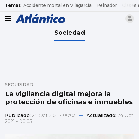
common.go-to-content
Temas
Accidente mortal en Vilagarcía
Peinador
Clases 
header.menu.open
Sociedad
SEGURIDAD
La vigilancia digital mejora la
protección de oficinas e inmuebles
Publicado:
24 Oct 2021 - 00:03
—
Actualizado:
24 Oct
2021 - 00:05