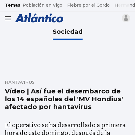
common.go-to-content
Temas
Población en Vigo
Fiebre por el Gordo
Hermand
header.menu.open
Sociedad
HANTAVIRUS
Vídeo | Así fue el desembarco de
los 14 españoles del 'MV Hondius'
afectado por hantavirus
El operativo se ha desarrollado a primera
hora de este domingo, después de la