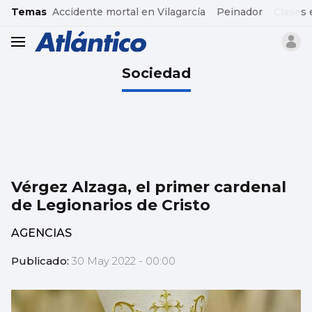
common.go-to-content
Temas
Accidente mortal en Vilagarcía
Peinador
Clases 
header.menu.open
Sociedad
Vérgez Alzaga, el primer cardenal
de Legionarios de Cristo
AGENCIAS
Publicado:
30 May 2022 - 00:00